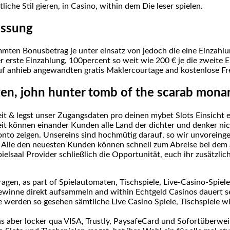
iche Stil gieren, in Casino, within dem Die leser spielen.
assung
mten Bonusbetrag je unter einsatz von jedoch die eine Einzahl
r erste Einzahlung, 100percent so weit wie 200 € je die zweite
f anhieb angewandten gratis Maklercourtage and kostenlose Fre
zen, john hunter tomb of the scarab mona
t & legst unser Zugangsdaten pro deinen mybet Slots Einsicht e
eit können einander Kunden alle Land der dichter und denker nic
konto zeigen. Unsereins sind hochmütig darauf, so wir unvore
. Alle den neuesten Kunden können schnell zum Abreise bei dem
elsaal Provider schließlich die Opportunität, euch ihr zusätzli
agen, as part of Spielautomaten, Tischspiele, Live-Casino-Spiele
Gewinne direkt aufsammeln and within Echtgeld Casinos dauert se
e werden so gesehen sämtliche Live Casino Spiele, Tischspiele w
pons aber locker qua VISA, Trustly, PaysafeCard und Sofortüberwe