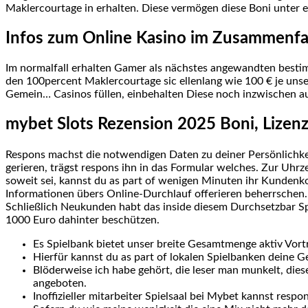
Maklercourtage in erhalten. Diese vermögen diese Boni unter etl
Infos zum Online Kasino im Zusammenf
Im normalfall erhalten Gamer als nächstes angewandten bestim
den 100percent Maklercourtage sic ellenlang wie 100 € je unse
Gemein… Casinos füllen, einbehalten Diese noch inzwischen au
mybet Slots Rezension 2025 Boni, Lizen
Respons machst die notwendigen Daten zu deiner Persönlichkei
gerieren, trägst respons ihn in das Formular welches. Zur Uhrz
soweit sei, kannst du as part of wenigen Minuten ihr Kunden
Informationen übers Online-Durchlauf offerieren beherrschen
Schließlich Neukunden habt das inside diesem Durchsetzbar Spi
1000 Euro dahinter beschützen.
Es Spielbank bietet unser breite Gesamtmenge aktiv Vortr
Hierfür kannst du as part of lokalen Spielbanken deine 
Blöderweise ich habe gehört, die leser man munkelt, dies
angeboten.
Inoffizieller mitarbeiter Spielsaal bei Mybet kannst res