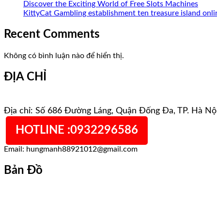
Discover the Exciting World of Free Slots Machines
KittyCat Gambling establishment ten treasure island onl
Recent Comments
Không có bình luận nào để hiển thị.
ĐỊA CHỈ
Địa chỉ: Số 686 Đường Láng, Quận Đống Đa, TP. Hà Nộ
HOTLINE :0932296586
Email: hungmanh88921012@gmail.com
Bản Đồ