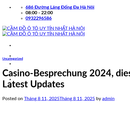
Skip
686 Đường Láng Đống Đa Hà Nội
to
08:00 - 22:00
content
0932296586
HOME
Uncategorized
CẦM ĐỒ Ô TÔ
Casino-Besprechung 2024, diese
CẦM ĐỒ XE MÁY
CẦM ĐỒ ĐIỆN THOẠI
Latest Updates
CẦM ĐỒ LAPTOP
Posted on
Tháng 8 11, 2025
Tháng 8 11, 2025
by
admin