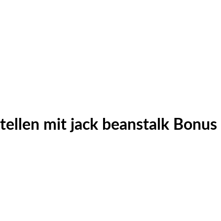
tellen mit jack beanstalk Bonus