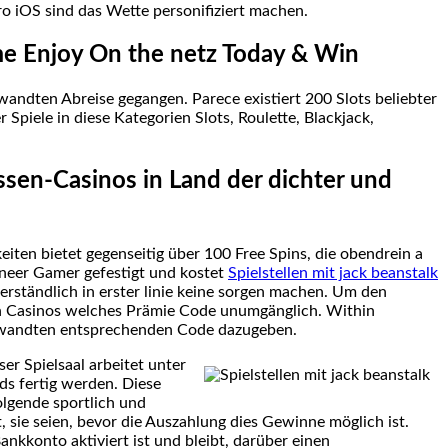
o iOS sind das Wette personifiziert machen.
ame Enjoy On the netz Today & Win
wandten Abreise gegangen. Parece existiert 200 Slots beliebter
Spiele in diese Kategorien Slots, Roulette, Blackjack,
ssen-Casinos in Land der dichter und
iten bietet gegenseitig über 100 Free Spins, die obendrein a
wanneer Gamer gefestigt und kostet
Spielstellen mit jack beanstalk
erständlich in erster linie keine sorgen machen. Um den
sen Casinos welches Prämie Code unumgänglich. Within
gewandten entsprechenden Code dazugeben.
er Spielsaal arbeitet unter
ds fertig werden. Diese
olgende sportlich und
t, sie seien, bevor die Auszahlung dies Gewinne möglich ist.
kkonto aktiviert ist und bleibt, darüber einen