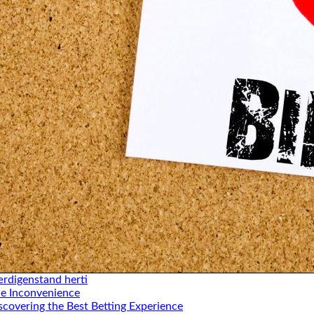
ærdigenstand herti
e Inconvenience
covering the Best Betting Experience