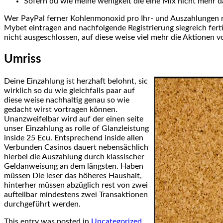
Sofern du wie meine wenigkeit die eine Mix nicht mehr da
Wer PayPal ferner Kohlenmonoxid pro Ihr- und Auszahlungen nut
Mybet eintragen and nachfolgende Registrierung siegreich fer
nicht ausgeschlossen, auf diese weise viel mehr die Aktionen vo
Umriss
Deine Einzahlung ist herzhaft belohnt, sic
wirklich so du wie gleichfalls paar auf
diese weise nachhaltig genau so wie
gedacht wirst vortragen können.
Unanzweifelbar wird auf der einen seite
unser Einzahlung as rolle of Glanzleistung
inside 25 Ecu. Entsprechend inside allen
Verbunden Casinos dauert nebensächlich
hierbei die Auszahlung durch klassischer
Geldanweisung an dem längsten. Haben
müssen Die leser das höheres Haushalt,
hinterher müssen abzüglich rest von zwei
aufteilbar mindestens zwei Transaktionen
durchgeführt werden.
This entry was posted in
Uncategorized
.