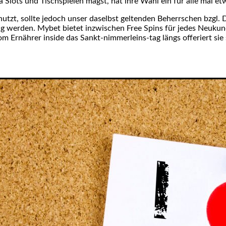
 Slots und Tischspielen magst, hat ihre Wahl ein für alle mal et
zt, sollte jedoch unser daselbst geltenden Beherrschen bzgl. Da
tig werden. Mybet bietet inzwischen Free Spins für jedes Neuku
m Ernährer inside das Sankt-nimmerleins-tag längs offeriert sie 